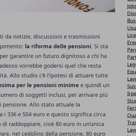
Job
Dis
Bus
Usu
Lic
 da notizie, discussioni e trasmissioni
Ere
argomento:
la riforma delle pensioni
. Si sta
Per
per garantire un futuro dignitoso a chi ha
Part
Legg
e adesso vorrebbe godersi quel che resta
Equi
à. Allo studio c’è l’ipotesi di attuare tutte
Lav
esima per le pensioni minime
e quindi un
Suss
Irp
umero di soggetti inclusi, per arrivare più
Stud
i pensione. Allo stato attuale la
Fer
a i 336 e 504 euro e questo significa circa
Qua
Tra
a di raddoppiare, cioè 80 euro in un’unica
Lav
vare, nel cedolino della pensione, 80 euro