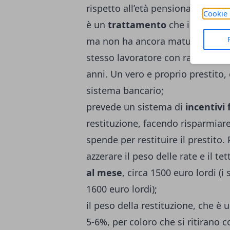
rispetto all’età pensionabile (che
Cookie 
è un
trattamento
che il lavorato
ma non ha ancora maturato la pen
stesso lavoratore con rate sull’a
anni. Un vero e proprio prestito,
sistema bancario;
prevede un sistema di
incentivi f
restituzione, facendo risparmiare
spende per restituire il prestito. 
azzerare il peso delle rate e il t
al mese
, circa 1500 euro lordi (
1600 euro lordi);
il peso della restituzione, che è 
5-6%, per coloro che si ritirano 