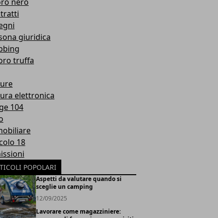
oro nero
tratti
egni
sona giuridica
bbing
oro truffa
ture
tura elettronica
ge 104
o
obiliare
icolo 18
issioni
TICOLI POPOLARI
Aspetti da valutare quando si
sceglie un camping
12/09/2025
Lavorare come magazziniere: