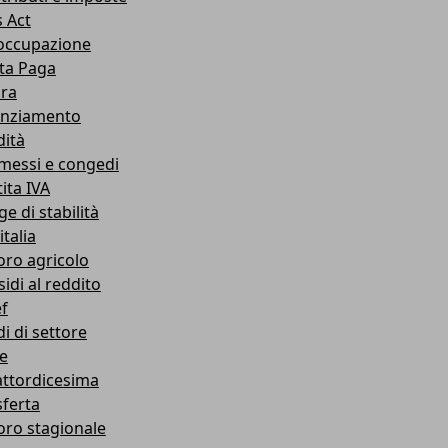
s Act
occupazione
ta Paga
ra
enziamento
dità
messi e congedi
ita IVA
e di stabilità
talia
oro agricolo
idi al reddito
ef
i di settore
ie
ttordicesima
sferta
oro stagionale