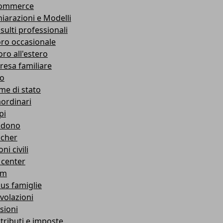
ommerce
hiarazioni e Modelli
sulti professionali
oro occasionale
oro all'estero
resa familiare
co
me di stato
aordinari
pi
ndono
cher
ni civili
 center
am
us famiglie
volazioni
sioni
tributi e imposte