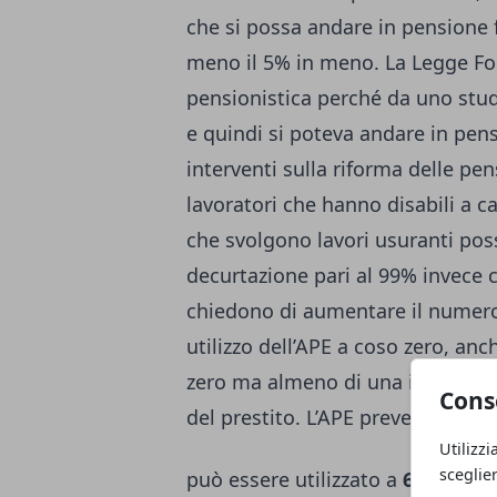
che si possa andare in pensione f
meno il 5% in meno. La Legge For
pensionistica perché da uno studi
e quindi si poteva andare in pens
interventi sulla riforma delle pe
lavoratori che hanno disabili a 
che svolgono lavori usuranti pos
decurtazione pari al 99% invece c
chiedono di aumentare il numero 
utilizzo dell’APE a coso zero, an
zero ma almeno di una importante
Cons
del prestito. L’APE prevede le se
Utilizzi
sceglie
può essere utilizzato a
63 anni d