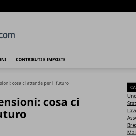
ONI
CONTRIBUTI E IMPOSTE
ioni: cosa ci attende per il futuro
CA
Unc
nsioni: cosa ci
Sta
uturo
Lav
Ass
Brex
Mal