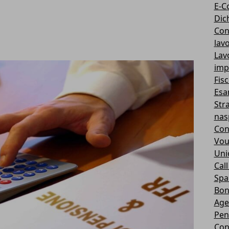
E-C
Dic
Con
lav
Lav
imp
Fis
Esa
Str
nas
Co
Vou
Unio
Call
Sp
Bon
Age
Pen
Con