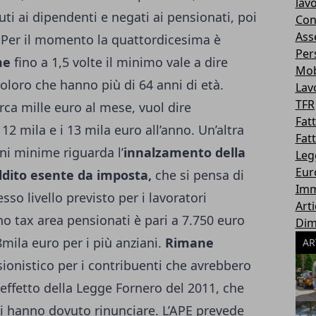
lav
uti ai dipendenti e negati ai pensionati, poi
Con
Ass
. Per il momento la quattordicesima è
Per
me
fino a 1,5 volte il minimo vale a dire
Mo
coloro che hanno più di 64 anni di età.
Lav
TFR
rca mille euro al mese, vuol dire
Fat
12 mila e i 13 mila euro all’anno. Un’altra
Fat
ni minime riguarda l’
innalzamento della
Leg
Eur
eddito esente da imposta,
che si pensa di
Imm
sso livello previsto per i lavoratori
Art
 no tax area pensionati è pari a 7.750 euro
Dim
8mila euro per i più anziani.
Rimane
AR
nsionistico per i contribuenti che avrebbero
effetto della Legge Fornero del 2011, che
 vi hanno dovuto rinunciare. L’APE prevede