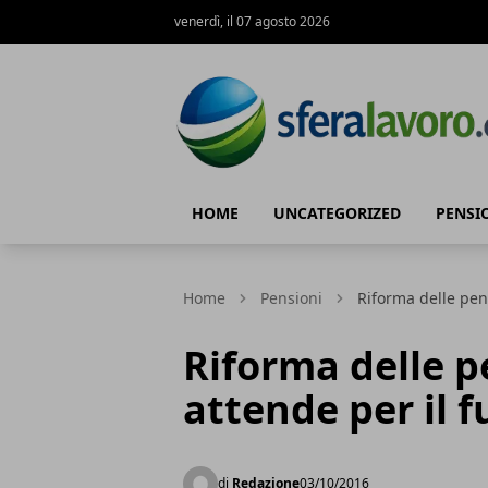
venerdì, il 07 agosto 2026
SferaLavoro
HOME
UNCATEGORIZED
PENSI
Home
Pensioni
Riforma delle pens
Riforma delle pe
attende per il f
di
Redazione
03/10/2016