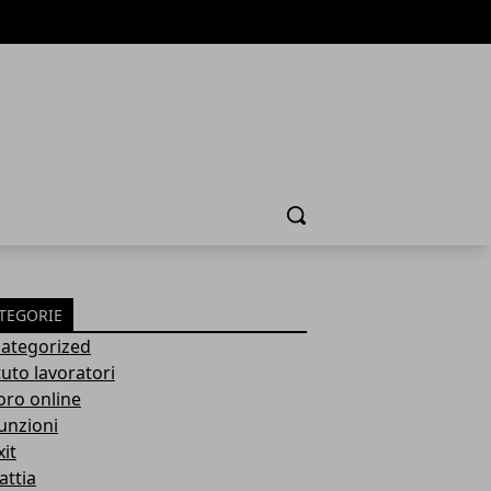
Cerca
TEGORIE
ategorized
tuto lavoratori
oro online
unzioni
it
attia