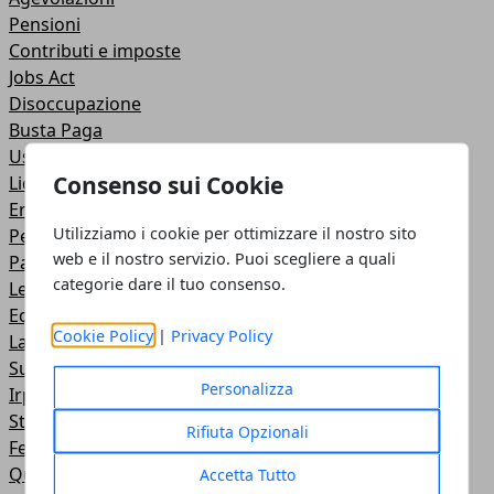
Pensioni
Contributi e imposte
Jobs Act
Disoccupazione
Busta Paga
Usura
Consenso sui Cookie
Licenziamento
Eredità
Utilizziamo i cookie per ottimizzare il nostro sito
Permessi e congedi
web e il nostro servizio. Puoi scegliere a quali
Partita IVA
categorie dare il tuo consenso.
Legge di stabilità
Equitalia
Cookie Policy
|
Privacy Policy
Lavoro agricolo
Sussidi al reddito
Personalizza
Irpef
Studi di settore
Rifiuta Opzionali
Ferie
Quattordicesima
Accetta Tutto