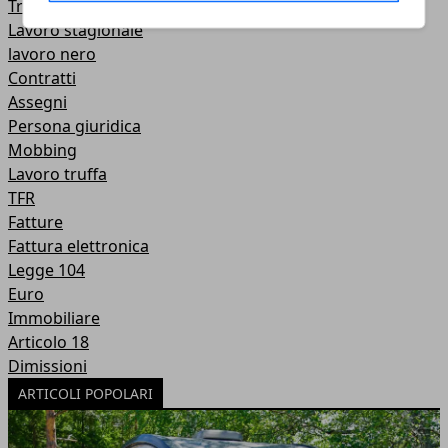
Trasferta
Lavoro stagionale
lavoro nero
Contratti
Assegni
Persona giuridica
Mobbing
Lavoro truffa
TFR
Fatture
Fattura elettronica
Legge 104
Euro
Immobiliare
Articolo 18
Dimissioni
ARTICOLI POPOLARI