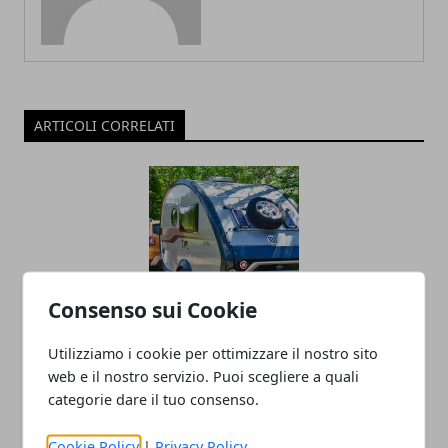
ARTICOLI CORRELATI
Consenso sui Cookie
Aspetti da valutare quando si sceglie un
Utilizziamo i cookie per ottimizzare il nostro sito
camping
web e il nostro servizio. Puoi scegliere a quali
categorie dare il tuo consenso.
12/09/2025
Cookie Policy
|
Privacy Policy