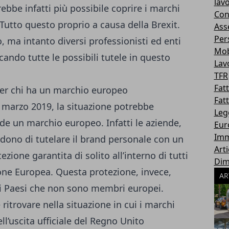
lav
bbe infatti più possibile coprire i marchi
Con
 Tutto questo proprio a causa della Brexit.
Ass
Per
, ma intanto diversi professionisti ed enti
Mo
cando tutte le possibili tutele in questo
Lav
TFR
Fat
er chi ha un marchio europeo
Fat
0 marzo 2019, la situazione potrebbe
Leg
de un marchio europeo. Infatti le aziende,
Eur
Imm
cidono di tutelare il brand personale con un
Art
one garantita di solito all’interno di tutti
Dim
ione Europea. Questa protezione, invece,
AR
dei Paesi che non sono membri europei.
ritrovare nella situazione in cui i marchi
ll’uscita ufficiale del Regno Unito