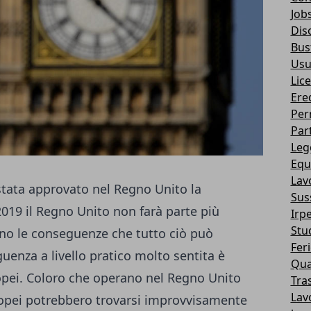
Job
Dis
Bus
Usu
Lic
Ere
Per
Part
Legg
Equi
Lav
tata approvato nel Regno Unito la
Suss
2019 il Regno Unito non farà parte più
Irp
Stud
ono le conseguenze che tutto ciò può
Fer
uenza a livello pratico molto sentita è
Qua
opei. Coloro che operano nel Regno Unito
Tra
Lav
ropei potrebbero trovarsi improvvisamente