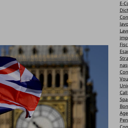
E-C
Dic
Con
lav
Lav
imp
Fis
Esa
Str
nas
Co
Vou
Unio
Call
Sp
Bon
Age
Pen
Con