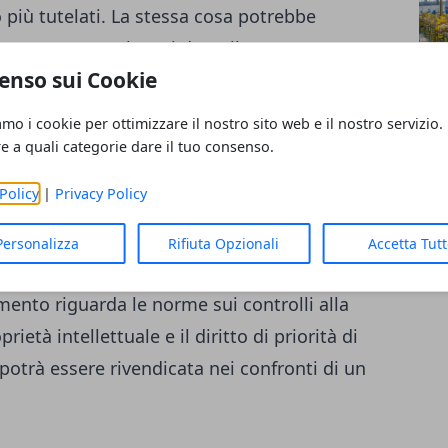
più tutelati. La stessa cosa potrebbe
he verranno registrati dopo il 30 marzo
enso sui Cookie
nfrazione che riguardi un marchio europeo,
della normativa britannica. Le controversie
amo i cookie per ottimizzare il nostro sito web e il nostro servizio.
 i titolari di tali brand stabiliti nel Regno
re a quali categorie dare il tuo consenso.
nali dell’Unione Europea. Ma la questione si
Policy
|
Privacy Policy
 marzo 2019 le misure che i tribunali
ente ai marchi non avranno lo stesso
Personalizza
Rifiuta Opzionali
Accetta Tut
 causa della
Brexit conseguenze economiche
mento riguarda le norme sui controlli alla
prietà intellettuale e il diritto di priorità di
otrà essere rivendicata nei confronti di un