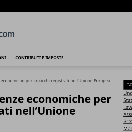
ONI
CONTRIBUTI E IMPOSTE
 economiche per i marchi registrati nell’Unione Europea
CA
Unc
uenze economiche per
Sta
ati nell’Unione
Lav
Ass
Brex
Mal