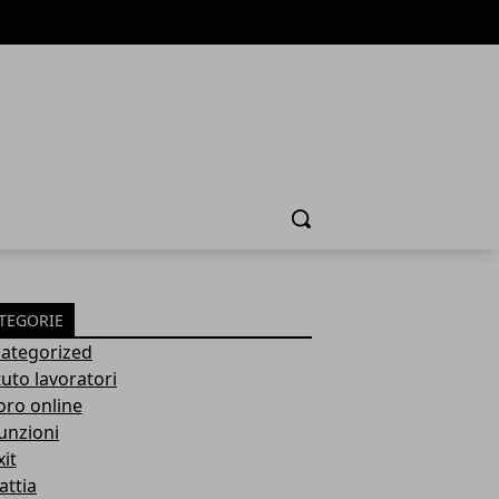
Cerca
TEGORIE
ategorized
tuto lavoratori
oro online
unzioni
it
attia