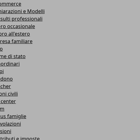
ommerce
hiarazioni e Modelli
sulti professionali
oro occasionale
oro all'estero
resa familiare
co
me di stato
aordinari
pi
ndono
cher
ni civili
 center
am
us famiglie
volazioni
sioni
tributi e imposte