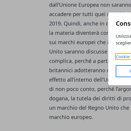
dall’Unione Europea non saranno 
accadere per tutti quei marchi c
Cons
2019. Quindi, anche in caso di i
la materia diventerà competenza 
Utilizzi
sui marchi europei che interessano
sceglie
Unito saranno discusse nei tribu
Cookie 
complica, perché a partire dal 30
britannici adotteranno relativam
effetto all’interno dell’Unione. A
di non poco conto, perché l’argo
dogana, la tutela dei diritti di pro
un marchio del Regno Unito che p
marchio europeo.