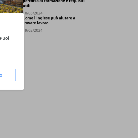
percorso di formazione e requisiti
utili
10/05/2024
Come l'inglese può aiutare a
trovare lavoro
19/02/2024
 Puoi
to