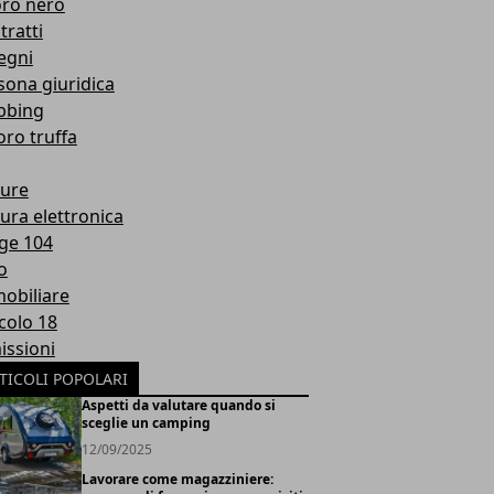
oro nero
tratti
egni
sona giuridica
bbing
oro truffa
ture
tura elettronica
ge 104
o
obiliare
icolo 18
issioni
TICOLI POPOLARI
Aspetti da valutare quando si
sceglie un camping
12/09/2025
Lavorare come magazziniere: