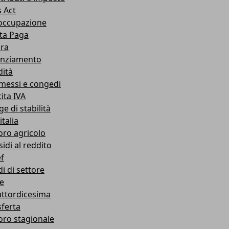
s Act
occupazione
ta Paga
ra
enziamento
dità
messi e congedi
ita IVA
e di stabilità
talia
oro agricolo
idi al reddito
ef
i di settore
ie
ttordicesima
sferta
oro stagionale