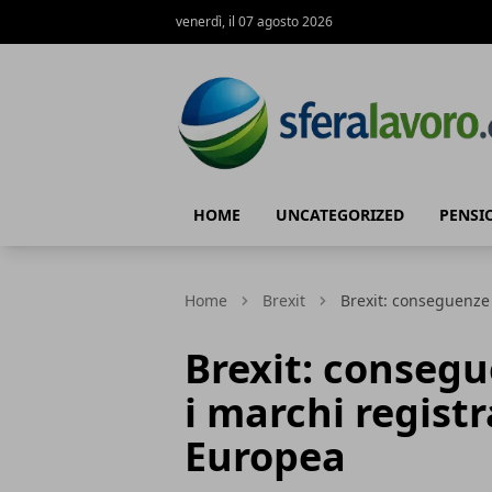
venerdì, il 07 agosto 2026
SferaLavoro
HOME
UNCATEGORIZED
PENSI
Home
Brexit
Brexit: conseguenze
Brexit: conseg
i marchi registr
Europea